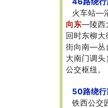
46路绕
火车站—
向东
—陵西
回时东柳大
街向南—丛
大南门调头
公交枢纽。
50路绕
铁西公交