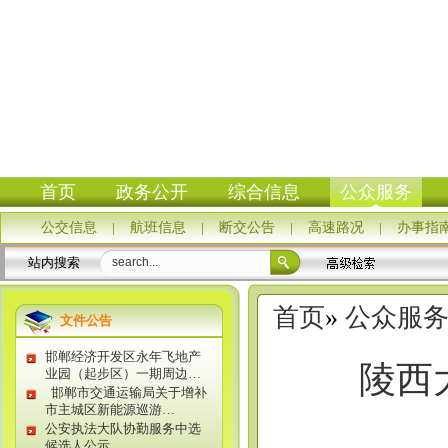
首页
政务公开
综合信息
公众服务
公交信息
|
航班信息
|
断交公告
|
高速路况
|
办事指
站内搜索
首页
»
公众服
文件公告
邯郸经济开发区永年飞地产
陵西
业园（起步区）一期周边…
邯郸市交通运输局关于增补
市主城区新能源巡游…
公安执法大队协勤服务中选
候选人公示